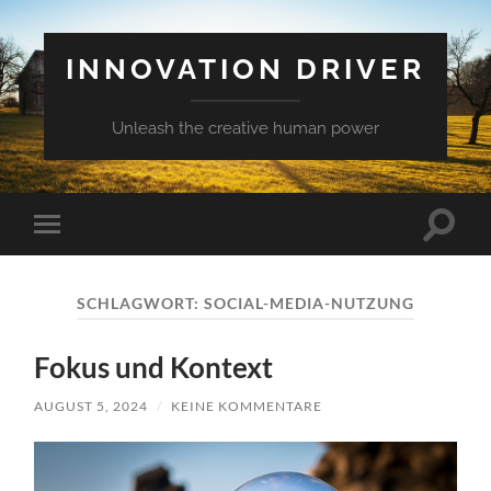
INNOVATION DRIVER
Unleash the creative human power
Suchfe
Mobile-
ein-/a
Menü
ein-/ausblenden
SCHLAGWORT:
SOCIAL-MEDIA-NUTZUNG
Fokus und Kontext
AUGUST 5, 2024
/
KEINE KOMMENTARE