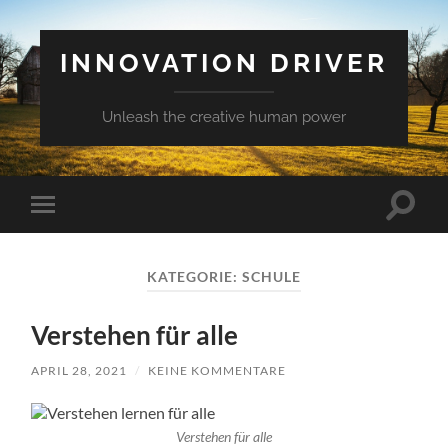
INNOVATION DRIVER
Unleash the creative human power
Suchfe
Mobile-
ein-/a
Menü
ein-/ausblenden
KATEGORIE:
SCHULE
Verstehen für alle
APRIL 28, 2021
/
KEINE KOMMENTARE
Verstehen für alle