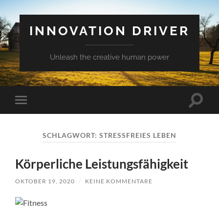
INNOVATION DRIVER
Unleash the creative human power
Suchfe
Mobile-
ein-/a
Menü
ein-/ausblenden
SCHLAGWORT:
STRESSFREIES LEBEN
Körperliche Leistungsfähigkeit
OKTOBER 19, 2020
/
KEINE KOMMENTARE