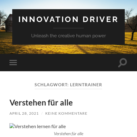
INNOVATION DRIVER
Unleash the creative human power
Suchfe
Mobile-
ein-/a
Menü
ein-/ausblenden
SCHLAGWORT:
LERNTRAINER
Verstehen für alle
APRIL 28, 2021
/
KEINE KOMMENTARE
Verstehen für alle