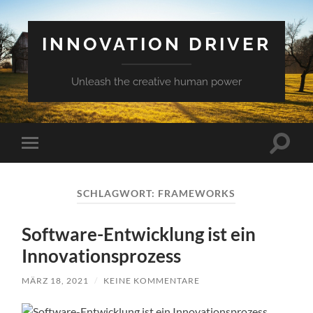
INNOVATION DRIVER
Unleash the creative human power
Suchfe
Mobile-
ein-/a
Menü
ein-/ausblenden
SCHLAGWORT:
FRAMEWORKS
Software-Entwicklung ist ein
Innovationsprozess
MÄRZ 18, 2021
/
KEINE KOMMENTARE