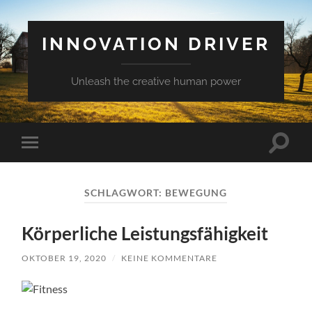
INNOVATION DRIVER
Unleash the creative human power
Suchfe
Mobile-
ein-/a
Menü
ein-/ausblenden
SCHLAGWORT:
BEWEGUNG
Körperliche Leistungsfähigkeit
OKTOBER 19, 2020
/
KEINE KOMMENTARE